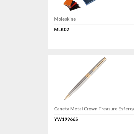
Moleskine
MLK02
Caneta Metal Crown Treasure Esferog
YW19966S