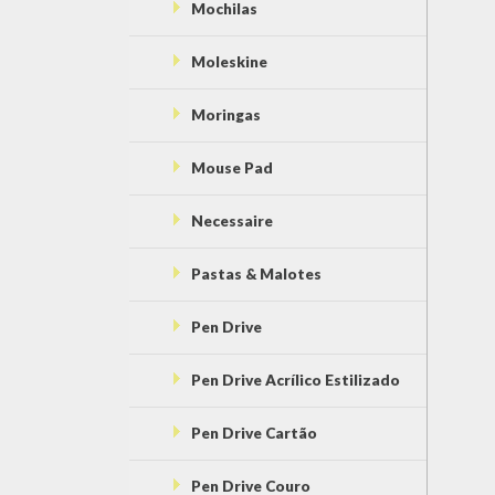
Mochilas
Moleskine
Moringas
Mouse Pad
Necessaire
Pastas & Malotes
Pen Drive
Pen Drive Acrílico Estilizado
Pen Drive Cartão
Pen Drive Couro