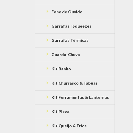
Fone de Ouvido
Garrafas l Squeezes
Garrafas Térmicas
Guarda-Chuva
Kit Banho
Kit Churrasco & Tábuas
Kit Ferramentas & Lanternas
Kit Pizza
Kit Queijo & Frios